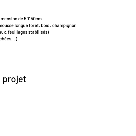
dimension de 50*50cm 
mousse longue foret, bois , champignon 
ux, feuillages stabilisés ( 
hées... )
 projet
WE SOCIALIZE