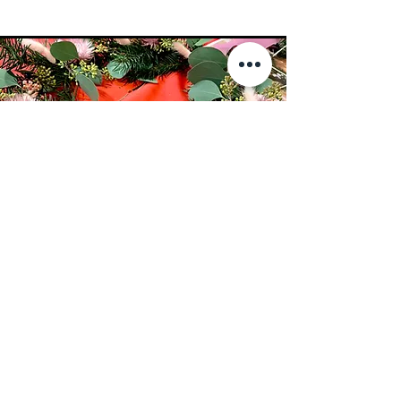
Couronnes et
cloches
pour Noël